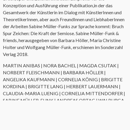
Konzeption und Ausführung einer Publikation,in der das
Gesamtwerk der Künstlerin im Dialog mit KünstlerInnen und
TheoretikerInnen, aber auch FreundInnen und LiebhaberInnen
der Arbeiten Sabine Müller-Funks zur Sprache kommt: Bruch
Spur Zeichen: Die Kraft der Semiose. Sabine Müller-Funk &
friends, herausgegeben von Barbara Höller, Maria Christine
Holter und Wolfgang Müller-Funk, erschienen im Sonderzahl
Verlag 2018.
MARTIN ANIBAS | NORA BACHEL | MAGDA CSUTAK |
NORBERT FLEISCHMANN | BARBARA HÖLLER |
ANGELIKA KAUFMANN | CORNELIA KÖNIG | BRIGITTE
KORDINA | BRIGITTE LANG | HERBERT LAUERMANN |
CLAUDIA-MARIA LUENIG | CORNELIA MITTENDORFER |
SABINE MÜLLER-FUNK | ANDREAS ORTAG | WALPURGA
ORTAG-GLANZER | FRITZ RUPRECHTER | ERNST
SKRIČKA | GERLINDE THUMA | LEO ZOGMAYER